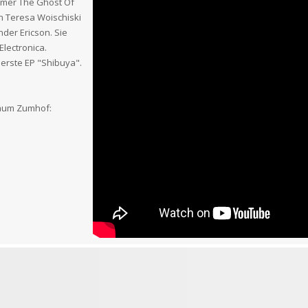
mer The Ghost Of
n Teresa Woischiski
der Ericson. Sie
lectronica.
 erste EP "Shibuya".
aum Zumhof: