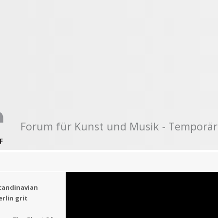
Forum für Kunst und Musik - Temporär
Scandinavian
rlin grit