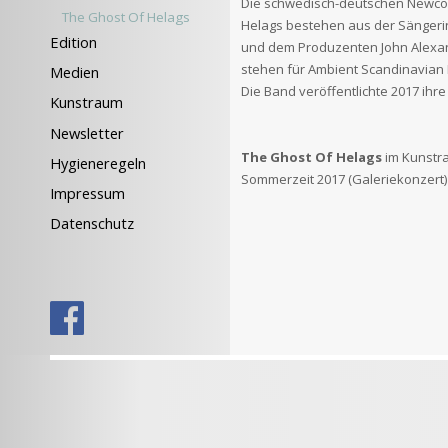
Die schwedisch-deutschen Newco
The Ghost Of Helags
Helags bestehen aus der Sängeri
Edition
und dem Produzenten John Alexan
stehen für Ambient Scandinavian E
Medien
Die Band veröffentlichte 2017 ihre
Kunstraum
Newsletter
The Ghost Of Helags
im Kunstr
Hygieneregeln
Sommerzeit 2017 (Galeriekonzert)
Impressum
Datenschutz