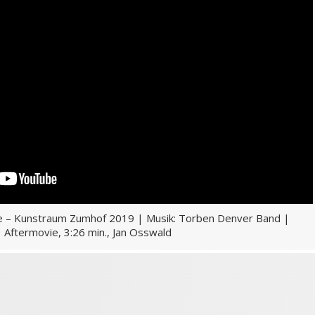
le – Kunstraum Zumhof 2019 | Musik: Torben Denver Band |
Aftermovie, 3:26 min., Jan Osswald