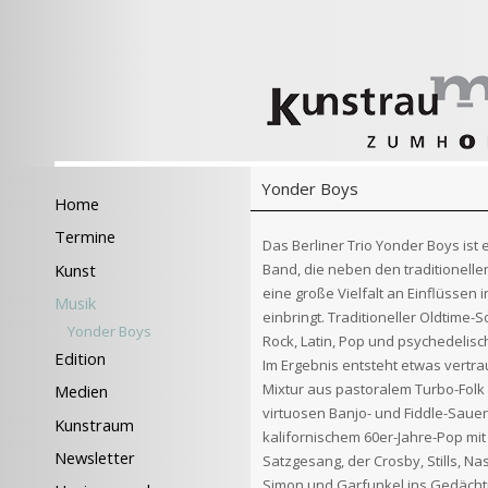
Yonder Boys
Home
Termine
Das Berliner Trio Yonder Boys ist
Band, die neben den traditionelle
Kunst
eine große Vielfalt an Einflüssen 
Musik
einbringt. Traditioneller Oldtime-S
Yonder Boys
Rock, Latin, Pop und psychedelisc
Edition
Im Ergebnis entsteht etwas vertra
Mixtur aus pastoralem Turbo-Folk 
Medien
virtuosen Banjo- und Fiddle-Saue
Kunstraum
kalifornischem 60er-Jahre-Pop mit
Newsletter
Satzgesang, der Crosby, Stills, N
Simon und Garfunkel ins Gedächtn