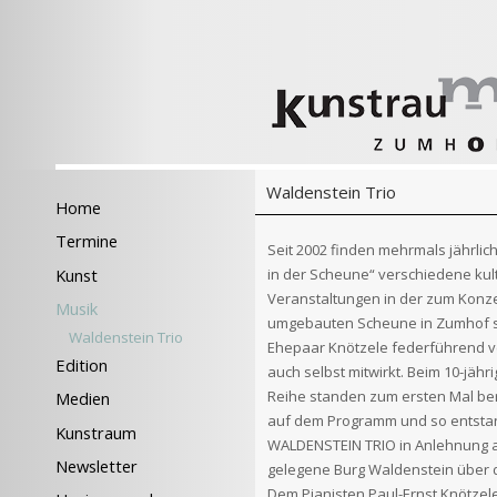
Waldenstein Trio
Home
Termine
Seit 2002 finden mehrmals jährlich
in der Scheune“ verschiedene kult
Kunst
Veranstaltungen in der zum Konz
Musik
umgebauten Scheune in Zumhof sta
Waldenstein Trio
Ehepaar Knötzele federführend ve
Edition
auch selbst mitwirkt. Beim 10-jähr
Reihe standen zum ersten Mal ber
Medien
auf dem Programm und so entst
Kunstraum
WALDENSTEIN TRIO in Anlehnung 
Newsletter
gelegene Burg Waldenstein über 
Dem Pianisten Paul-Ernst Knötzele